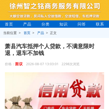
首页
产品
分类
知识
问答
联系
当前位置 >
首页
>
产品
> 正文
萧县汽车抵押个人贷款，不满意限时
退，退车不加钱
面议
价格：
2026-08-07 13:03:01 2298次浏览