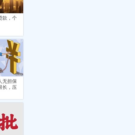
贷款，个
人无担保
限长，压