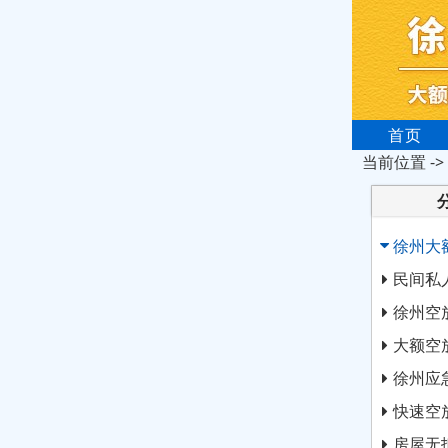
首页
当前位置 ->
徐州大
民间私
徐州空
大额空
徐州应
快速空
房屋无