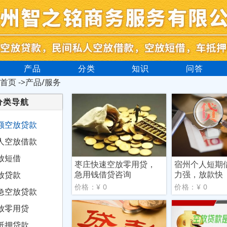
产品
分类
知识
问答
首页
->产品/服务
分类导航
额空放贷款
人空放借款
放短借
枣庄快速空放零用贷，
宿州个人短期
急用钱借贷咨询
力强，放款快
放贷款
价格：¥ 0
价格：¥ 0
急空放贷款
放零用贷
抵押贷款