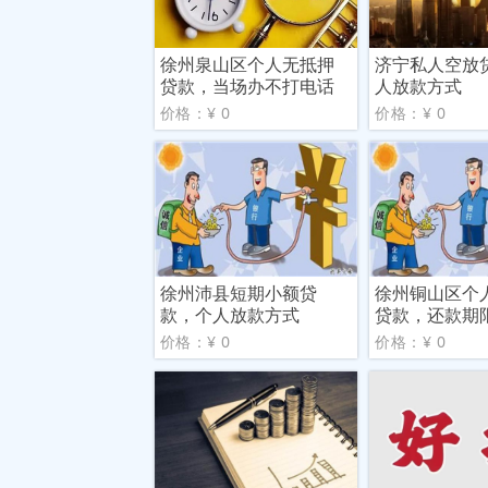
徐州泉山区个人无抵押
济宁私人空放
贷款，当场办不打电话
人放款方式
价格：¥ 0
价格：¥ 0
徐州沛县短期小额贷
徐州铜山区个
款，个人放款方式
贷款，还款期
力小
价格：¥ 0
价格：¥ 0