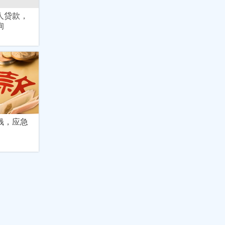
人贷款，
询
钱，应急