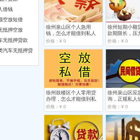
人借钱
额空放短借
徐州泉山区个人急用
徐州短期小额
无抵押空放
钱，怎么才能借到私人
款期限长，压
贷
车无抵押贷款
价格：¥ 0
价格：¥ 0
类汽车无抵押贷
徐州鼓楼区个人零用贷
徐州泉山区应
办理，怎么才能借到私
询，正规私人
人贷
价格：¥ 0
价格：¥ 0